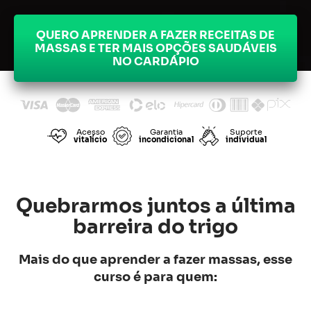
QUERO APRENDER A FAZER RECEITAS DE
MASSAS E TER MAIS OPÇÕES SAUDÁVEIS
NO CARDÁPIO
Acesso
Garantia
Suporte
vitalício
incondicional
individual
Quebrarmos juntos a última
barreira do trigo
Mais do que aprender a fazer massas, esse
curso é para quem: