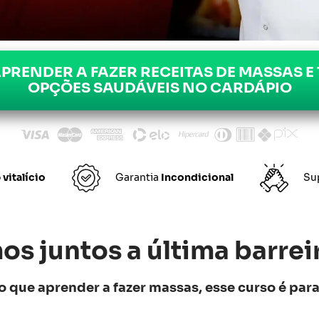
PRENDER A FAZER RECEITAS DE MASSAS E 
OPÇÕES SAUDÁVEIS NO CARDÁPIO
o
vitalício
Garantia
Incondicional
Su
s juntos a última barreir
o que aprender a fazer massas, esse curso é par