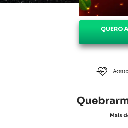
QUERO A
Acess
Quebrarmo
Mais d