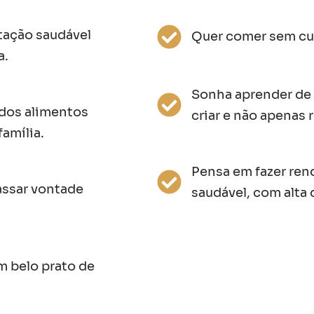
tação saudável
Quer comer sem cu
a.
Sonha aprender de 
dos alimentos
criar e não apenas 
amília.
Pensa em fazer ren
assar vontade
saudável, com alta
um belo prato de