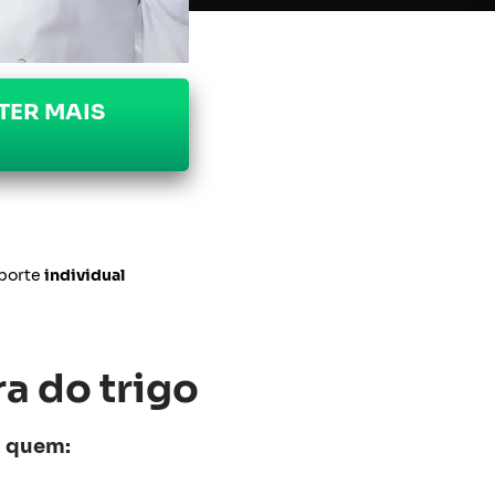
TER MAIS
porte
individual
a do trigo
a quem: