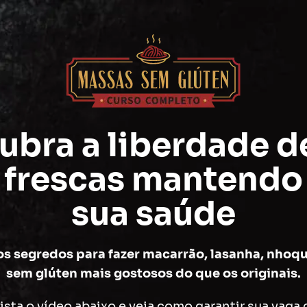
ubra a liberdade d
 frescas mantendo 
sua saúde
s segredos para fazer macarrão, lasanha, nhoque
sem glúten mais gostosos do que os originais.
ista o vídeo abaixo e veja como garantir sua vaga