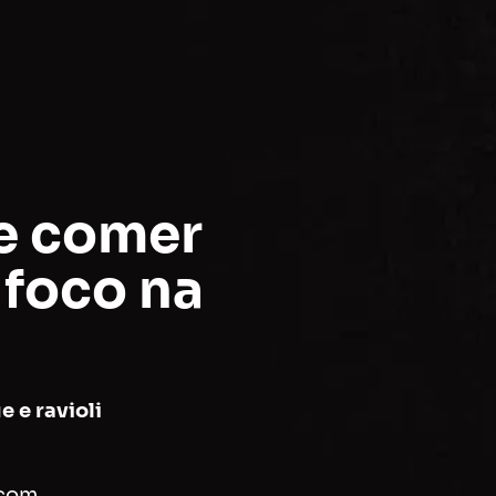
e comer
foco na
 e ravioli
 com